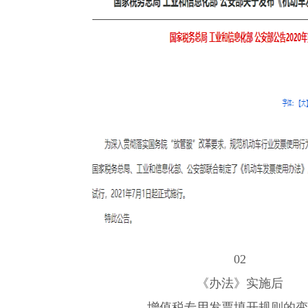
02
《办法》实施后
增值税专用发票填开规则的变