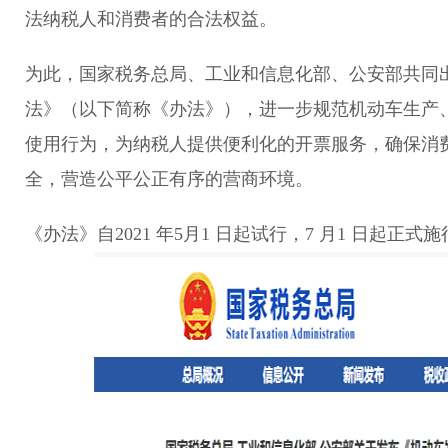
法纳税人和消费者的合法权益。
为此，国家税务总局、工业和信息化部、公安部共同
法》（以下简称《办法》），进一步规范机动车生产
使用行为，为纳税人提供便利化的开票服务，确保消
全，营造公平公正有序的营商环境。
《办法》自2021 年5月1 日起试行，7 月1 日起正式