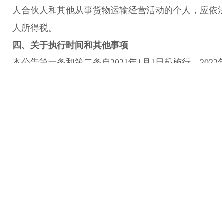
人合伙人和其他从事货物运输经营活动的个人，应依
人所得税。
四、关于执行时间和其他事项
本公告第一条和第二条自2021年1月1日起施行，2022年
年1月1日至本公告发布前，个体工商户已经缴纳经营
抵减以后月份的税款，当年抵减不完的可在汇算清缴
退还应减免的税款。本公告第三条自2021年4月1日起
《国家税务总局关于实施小型微利企业普惠性所得税
（2019年第2号）第一条与本公告不一致的，依照本
于代开货物运输业发票个人所得税预征率问题的公告》（
止。
特此公告。